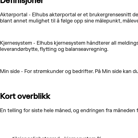
Definisjoner
Aktørportal - Elhubs aktørportal er et brukergrensesnitt der
blant annet mulighet til å følge opp sine målepunkt, målev
Kjernesystem - Elhubs kjernesystem håndterer all melding
leverandørbytte, flytting og balanseavregning.
Min side - For strømkunder og bedrifter. På Min side kan d
Kort overblikk
En telling for siste hele måned, og endringen fra måneden f